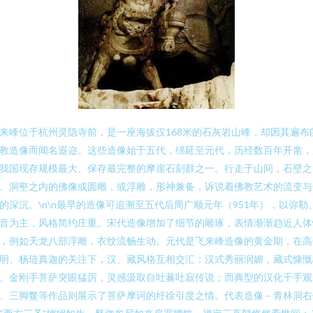
来峰位于杭州灵隐寺前，是一座海拔仅168米的石灰岩山峰，却因其遍布
教造像而闻名遐迩。这些造像始于五代，绵延至元代，历经数百年开凿，
我国现存规模最大、保存最完整的摩崖石刻群之一。行走于山间，石壁之
、洞壑之内的佛像或圆雕，或浮雕，形神兼备，诉说着佛教艺术的流变与
的深沉。\n\n最早的造像可追溯至五代后周广顺元年（951年），以弥勒
音为主，风格简约庄重。宋代造像增加了细节的雕琢，表情渐渐趋近人体
，例如天龙八部浮雕，衣纹流畅生动。元代是飞来峰造像的黄金期，在高
明、杨琏真迦的关注下，汉、藏风格互相交汇：汉式秀丽润媚，藏式慷慨
。金刚手菩萨突眼猛厉，灵感汲取自吐蕃吐寂传说；而典型的汉化千手观
、三脚鳖等作品则展示了菩萨摩诃的纡徐引度之情。代表造像－青林洞右