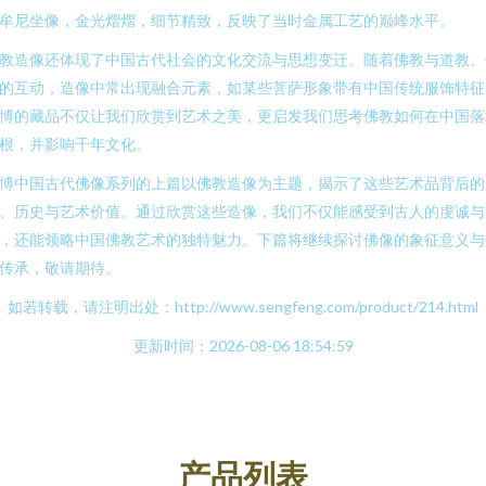
牟尼坐像，金光熠熠，细节精致，反映了当时金属工艺的巅峰水平。
教造像还体现了中国古代社会的文化交流与思想变迁。随着佛教与道教、
的互动，造像中常出现融合元素，如某些菩萨形象带有中国传统服饰特征
博的藏品不仅让我们欣赏到艺术之美，更启发我们思考佛教如何在中国落
根，并影响千年文化。
博中国古代佛像系列的上篇以佛教造像为主题，揭示了这些艺术品背后的
、历史与艺术价值。通过欣赏这些造像，我们不仅能感受到古人的虔诚与
，还能领略中国佛教艺术的独特魅力。下篇将继续探讨佛像的象征意义与
传承，敬请期待。
如若转载，请注明出处：http://www.sengfeng.com/product/214.html
更新时间：2026-08-06 18:54:59
产品列表