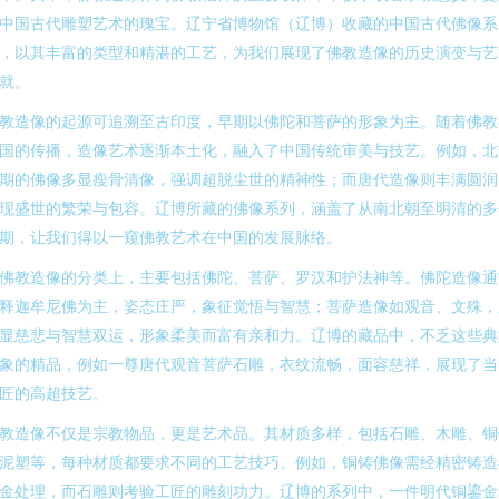
中国古代雕塑艺术的瑰宝。辽宁省博物馆（辽博）收藏的中国古代佛像系
，以其丰富的类型和精湛的工艺，为我们展现了佛教造像的历史演变与艺
就。
教造像的起源可追溯至古印度，早期以佛陀和菩萨的形象为主。随着佛教
国的传播，造像艺术逐渐本土化，融入了中国传统审美与技艺。例如，北
期的佛像多显瘦骨清像，强调超脱尘世的精神性；而唐代造像则丰满圆润
现盛世的繁荣与包容。辽博所藏的佛像系列，涵盖了从南北朝至明清的多
期，让我们得以一窥佛教艺术在中国的发展脉络。
佛教造像的分类上，主要包括佛陀、菩萨、罗汉和护法神等。佛陀造像通
释迦牟尼佛为主，姿态庄严，象征觉悟与智慧；菩萨造像如观音、文殊，
显慈悲与智慧双运，形象柔美而富有亲和力。辽博的藏品中，不乏这些典
象的精品，例如一尊唐代观音菩萨石雕，衣纹流畅，面容慈祥，展现了当
匠的高超技艺。
教造像不仅是宗教物品，更是艺术品。其材质多样，包括石雕、木雕、铜
泥塑等，每种材质都要求不同的工艺技巧。例如，铜铸佛像需经精密铸造
金处理，而石雕则考验工匠的雕刻功力。辽博的系列中，一件明代铜鎏金